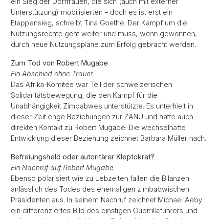
ein Sieg der Dorffrauen, die sich (auch mit externer
Unterstützung) mobilisierten – doch es ist erst ein
Etappensieg, schreibt Tina Goethe. Der Kampf um die
Nutzungsrechte geht weiter und muss, wenn gewonnen,
durch neue Nutzungspläne zum Erfolg gebracht werden.
Zum Tod von Robert Mugabe
Ein Abschied ohne Trauer
Das Afrika-Komitee war Teil der schweizerischen
Solidaritätsbewegung, die den Kampf für die
Unabhängigkeit Zimbabwes unterstützte. Es unterhielt in
dieser Zeit enge Beziehungen zur ZANU und hatte auch
direkten Kontakt zu Robert Mugabe. Die wechselhafte
Entwicklung dieser Beziehung zeichnet Barbara Müller nach.
Befreiungsheld oder autoritärer Kleptokrat?
Ein Nachruf auf Robert Mugabe
Ebenso polarisiert wie zu Lebzeiten fallen die Bilanzen
anlässlich des Todes des ehemaligen zimbabwischen
Präsidenten aus. In seinem Nachruf zeichnet Michael Aeby
ein differenziertes Bild des einstigen Guerrillaführers und