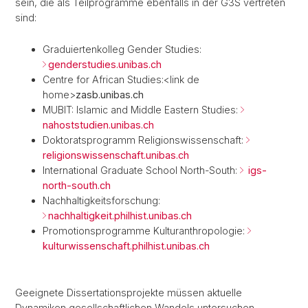
sein, die als Teilprogramme ebenfalls in der G3S vertreten
sind:
Graduiertenkolleg Gender Studies:
genderstudies.unibas.ch
Centre for African Studies:<link de
home>
zasb.unibas.ch
MUBIT: Islamic and Middle Eastern Studies:
nahoststudien.unibas.ch
Doktoratsprogramm Religionswissenschaft:
religionswissenschaft.unibas.ch
International Graduate School North-South:
igs-
north-south.ch
Nachhaltigkeitsforschung:
nachhaltigkeit.philhist.unibas.ch
Promotionsprogramme Kulturanthropologie:
kulturwissenschaft.philhist.unibas.ch
Geeignete Dissertationsprojekte müssen aktuelle
Dynamiken gesellschaftlichen Wandels untersuchen.