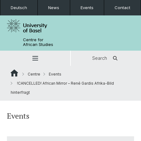
Deutsch
News
Events
Contact
Centre for
African Studies
Search
Centre
Events
!CANCELLED! African Mirror – René Gardis Afrika-Bild
hinterfragt
Events