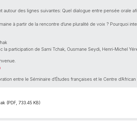
nt autour des lignes suivantes: Quel dialogue entre pensée orale af
ine à partir de la rencontre d’une pluralité de voix ? Pourquoi int
hak
ec la participation de Sami Tchak, Ousmane Seydi, Henri-Michel Yéré
envenue.
h
ration entre le Séminaire d’Études françaises et le Centre d’African
ak (PDF, 733.45 KB)