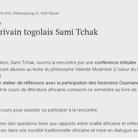
 U4.002, Rheinsprung 21, 4051 Basel
M
rivain togolais Sami Tchak
ion, Sami Tchak, ouvrira la rencontre par une
conférence intitulée 
aisant allusion au texte du philosophe Valentin Mudimbé (
L’odeur du P
).
 atelier de réflexions avec la participation des historiens Ousman
t le cours de littérature africaine consacré ce semestre au livre d
 cours pour assister ou participer à la rencontre.
res des questions liées aux rapports entre oralité africaine et réfl
es dans une société traditionnelle africaine et mise en dialogue av