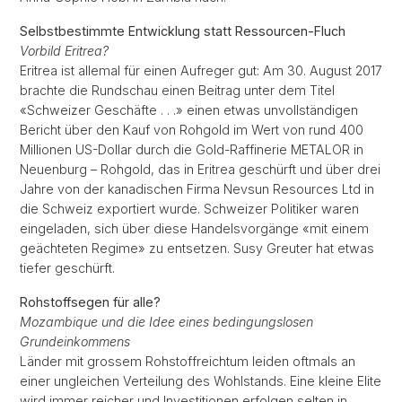
Selbstbestimmte Entwicklung statt Ressourcen-Fluch
Vorbild Eritrea?
Eritrea ist allemal für einen Aufreger gut: Am 30. August 2017
brachte die Rundschau einen Beitrag unter dem Titel
«Schweizer Geschäfte . . .» einen etwas unvollständigen
Bericht über den Kauf von Rohgold im Wert von rund 400
Millionen US-Dollar durch die Gold-Raffinerie METALOR in
Neuenburg – Rohgold, das in Eritrea geschürft und über drei
Jahre von der kanadischen Firma Nevsun Resources Ltd in
die Schweiz exportiert wurde. Schweizer Politiker waren
eingeladen, sich über diese Handelsvorgänge «mit einem
geächteten Regime» zu entsetzen. Susy Greuter hat etwas
tiefer geschürft.
Rohstoffsegen für alle?
Mozambique und die Idee eines bedingungslosen
Grundeinkommens
Länder mit grossem Rohstoffreichtum leiden oftmals an
einer ungleichen Verteilung des Wohlstands. Eine kleine Elite
wird immer reicher und Investitionen erfolgen selten in