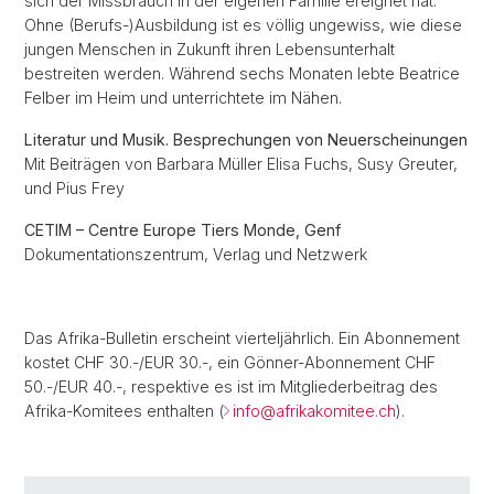
sich der Missbrauch in der eigenen Familie ereignet hat.
Ohne (Berufs-)Ausbildung ist es völlig ungewiss, wie diese
jungen Menschen in Zukunft ihren Lebensunterhalt
bestreiten werden. Während sechs Monaten lebte Beatrice
Felber im Heim und unterrichtete im Nähen.
Literatur und Musik. Besprechungen von Neuerscheinungen
Mit Beiträgen von Barbara Müller Elisa Fuchs, Susy Greuter,
und Pius Frey
CETIM – Centre Europe Tiers Monde, Genf
Dokumentationszentrum, Verlag und Netzwerk
Das Afrika-Bulletin erscheint vierteljährlich. Ein Abonnement
kostet CHF 30.-/EUR 30.-, ein Gönner-Abonnement CHF
50.-/EUR 40.-, respektive es ist im Mitgliederbeitrag des
Afrika-Komitees enthalten (
info@afrikakomitee.ch
).