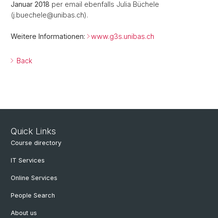
Januar 2018
per email ebenfalls Julia Büchele
(j.buechele@unibas.ch).
Weitere Informationen:
www.g3s.unibas.ch
Back
Quick Links
Course directory
IT Services
Online Services
People Search
About us