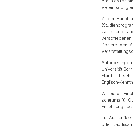
Am Interdiszipl
Vereinbarung ei
Zu den Hauptau
(Studienprogra
zählen unter an
verschiedenen 
Dozierenden, Ar
Veranstaltungso
Anforderungen:
Universität Bern
Flair für IT; se
Englisch-Kennt
Wir bieten: Einb
zentrums für Ge
Entlöhnung nac
Für Auskünfte s
oder claudia.am