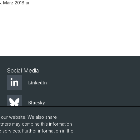
. März 2018
an
Social Media
Linkedin
Bluesky
o our website. We also share
Instagram
rtners may combine this information
 services. Further information in the