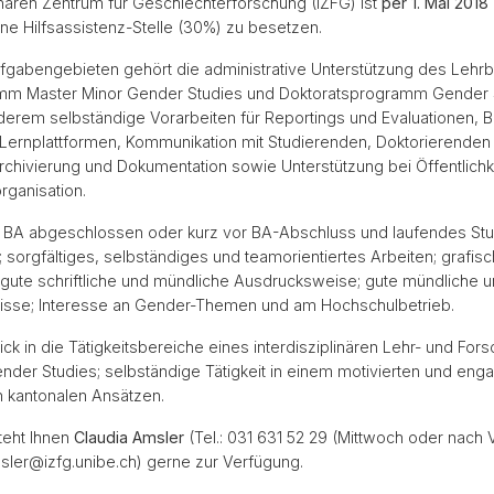
inären Zentrum für Geschlechterforschung (IZFG) ist
per 1. Mai 2018
ne Hilfsassistenz-Stelle (30%) zu besetzen.
fgabengebieten gehört die administrative Unterstützung des Lehrb
mm Master Minor Gender Studies und Doktoratsprogramm Gender S
derem selbständige Vorarbeiten für Reportings und Evaluationen, 
Lernplattformen, Kommunikation mit Studierenden, Doktorierenden
chivierung und Dokumentation sowie Unterstützung bei Öffentlichk
rganisation.
 BA abgeschlossen oder kurz vor BA-Abschluss und laufendes Stu
; sorgfältiges, selbständiges und teamorientiertes Arbeiten; grafisc
hr gute schriftliche und mündliche Ausdrucksweise; gute mündliche un
nisse; Interesse an Gender-Themen und am Hochschulbetrieb.
lick in die Tätigkeitsbereiche eines interdisziplinären Lehr- und For
nder Studies; selbständige Tätigkeit in einem motivierten und eng
h kantonalen Ansätzen.
teht Ihnen
Claudia Amsler
(Tel.: 031 631 52 29 (Mittwoch oder nach 
sler@izfg.unibe.ch) gerne zur Verfügung.