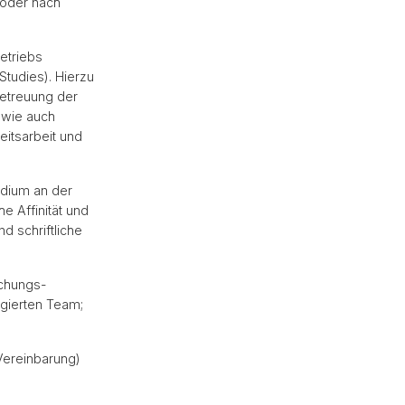
oder nach
etriebs
tudies). Hierzu
Betreuung der
 wie auch
eitsarbeit und
dium an der
he Affinität und
d schriftliche
schungs-
agierten Team;
Vereinbarung)