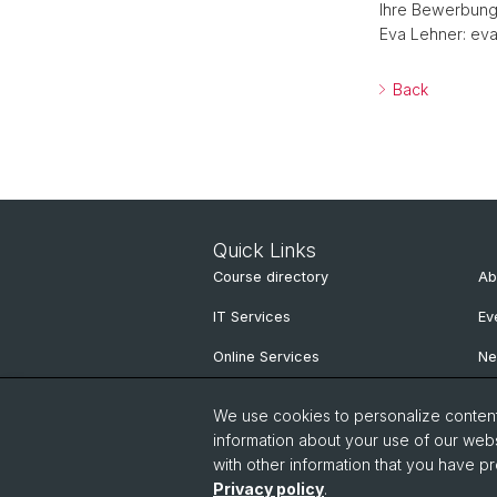
Ihre Bewerbung 
Eva Lehner: eva
Back
Quick Links
Course directory
Ab
IT Services
Ev
Online Services
N
People Search
Ne
We use cookies to personalize content 
Pu
information about your use of our webs
with other information that you have pr
Privacy policy
.