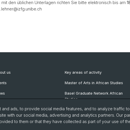
mit den üblichen Unterlagen richten Sie bitte elektronisch bis am
18
.lehner@izfg.unibe.ch
out us
Key areas of activity
ents
Master of Arts in African Studies
ews
Basel Graduate Network African
Studies
wsletter
and ads, to provide social media features, and to analyze traffic t
blications
ite with our social media, advertising and analytics partners. Our pa
ovided to them or that they have collected as part of your use of the