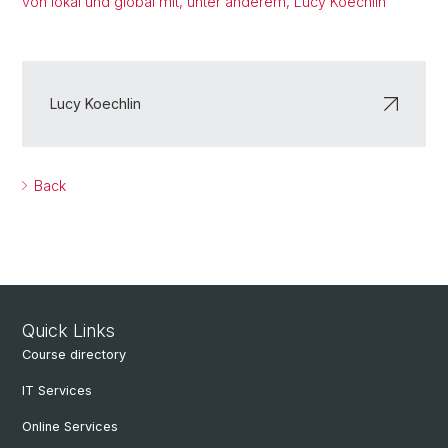
von lokal und global mit, unter anderem, Lucy Koechlin
Lucy Koechlin
Back
Quick Links
Course directory
IT Services
Online Services