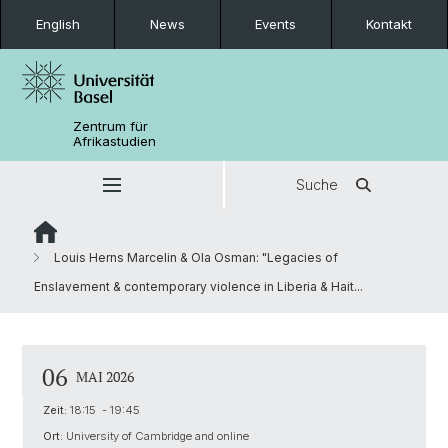
English
News
Events
Kontakt
Zentrum für
Afrikastudien
Suche
Louis Herns Marcelin & Ola Osman: "Legacies of
Enslavement & contemporary violence in Liberia & Hait...
06
MAI 2026
Zeit:
18:15 - 19:45
Ort:
University of Cambridge and online