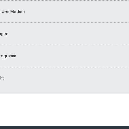
n den Medien
ungen
Programm
ht