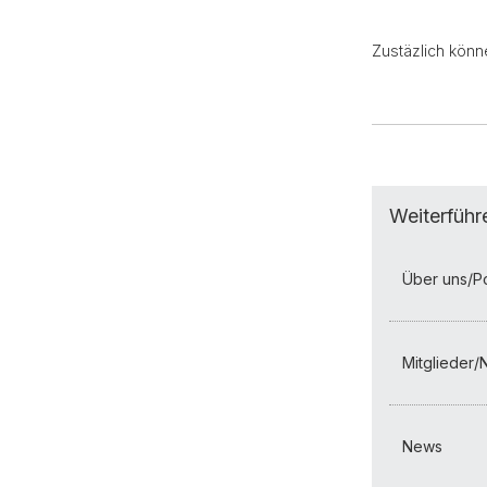
Zustäzlich könn
Weiterführ
Über uns/Po
Mitglieder
News