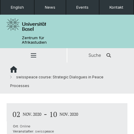
English
News
Events
Kontakt
Zentrum für
Afrikastudien
Suche
swisspeace course: Strategic Dialogues in Peace
Processes
-
02
10
NOV. 2020
NOV. 2020
Ort:
Online
Veranstalter:
swisspeace