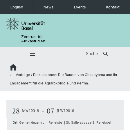
English
News
Events
Kontakt
Zentrum für
Afrikastudien
Suche
Vorträge / Diskussionen: Die Bauern von Chaseyama und ihr
Engagement für die Agrarökologie und Perma...
-
28
07
MAI 2018
JUNI 2018
Ort:
Gemeindezentrum Rehetobel | St. Gallerstrasse 9, Rehetobel