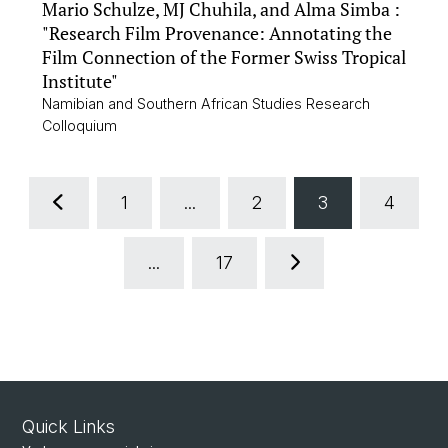
Mario Schulze, MJ Chuhila, and Alma Simba :
"Research Film Provenance: Annotating the
Film Connection of the Former Swiss Tropical
Institute"
Namibian and Southern African Studies Research
Colloquium
1
...
2
3
4
...
17
Quick Links