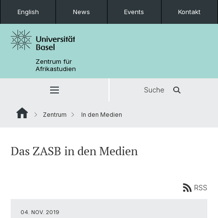
English
News
Events
Kontakt
Zentrum für
Afrikastudien
Suche
Zentrum
In den Medien
Das ZASB in den Medien
RSS
04. NOV. 2019