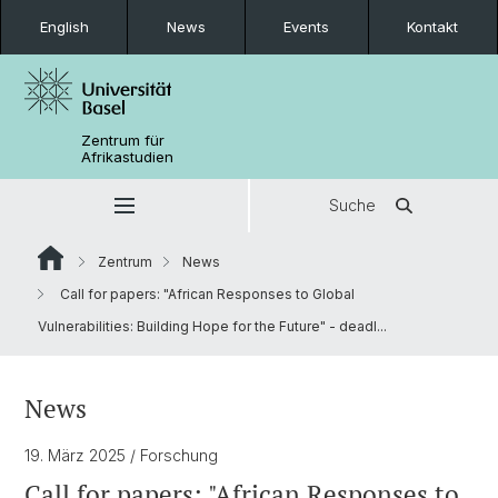
English
News
Events
Kontakt
Zentrum für
Afrikastudien
Suche
Zentrum
News
Call for papers: "African Responses to Global
Vulnerabilities: Building Hope for the Future" - deadl...
News
19. März 2025
/ Forschung
Call for papers: "African Responses to