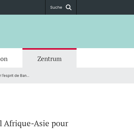
Suche
ion
Zentrum
’esprit de Ban...
ationen
a
r School
017
ftsstelle
ierung
taltungen
örse
l Afrique-Asie pour