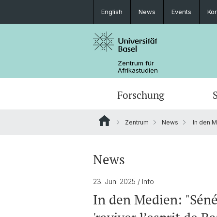
English
News
Events
Kon
Zentrum für
Afrikastudien
Forschung
Zentrum
News
In den Me
Forschungsbereiche
MA African Studies
Graduiertenveranstaltungen
Forschungsaufenthalt
Portrait
Ressourcen
Beratung und Unterstützung
Promotionsfach African Studies
News
News
Carl Schlettwein Lectures
23. Juni 2025
/ Info
In den Medien: "Séné