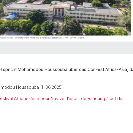
RFI spricht Mohomodou Houssouba über das ConFest Africa-Asia, das 
homodou Houssouba (11.06.2025)
tival Afrique-Asie pour 'raviver l’esprit de Bandung'" auf rfi.fr