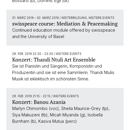
Bossard (b), Dominic Egli (dr)
01. MÄRZ 2019
–
02. MÄRZ 2019
/ WEITERBILDUNG, WEITERE EVENTS
swisspeace course: Mediation & Peacemaking
Continued education module offered by swisspeace
and the University of Basel
28. FEB. 2019 22:30 - 23:30
/ WEITERE EVENTS
Konzert: Thandi Ntuli Art Ensemble
Sie ist Pianistin und Sängerin, Komponistin und
Produzentin und sie ist eine Sammlerin. Thandi Ntulis
Musik ist eklektisch im schönsten Sinne.
28. FEB. 2019 21:15 - 22:15
/ WEITERE EVENTS
Konzert: Banou Azania
Marlyn Chimombo (voc), Sheila Maurice-Grey (tp),
Siya Makuzeni (tb), Micah Miyanda (g), Isobella
Burnham (b), Kasiva Mutua (perc)