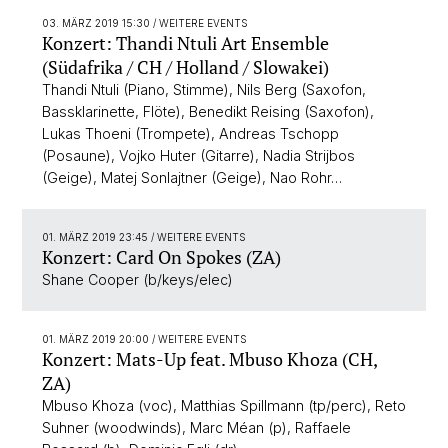
03. MÄRZ 2019 15:30
/ WEITERE EVENTS
Konzert: Thandi Ntuli Art Ensemble
(Südafrika / CH / Holland / Slowakei)
Thandi Ntuli (Piano, Stimme), Nils Berg (Saxofon,
Bassklarinette, Flöte), Benedikt Reising (Saxofon),
Lukas Thoeni (Trompete), Andreas Tschopp
(Posaune), Vojko Huter (Gitarre), Nadia Strijbos
(Geige), Matej Sonlajtner (Geige), Nao Rohr…
01. MÄRZ 2019 23:45
/ WEITERE EVENTS
Konzert: Card On Spokes (ZA)
Shane Cooper (b/keys/elec)
01. MÄRZ 2019 20:00
/ WEITERE EVENTS
Konzert: Mats-Up feat. Mbuso Khoza (CH,
ZA)
Mbuso Khoza (voc), Matthias Spillmann (tp/perc), Reto
Suhner (woodwinds), Marc Méan (p), Raffaele