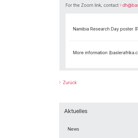
For the Zoom link, contact
dh@
bas
Namibia Research Day poster (P
More information (baslerafrika.c
Zurück
Aktuelles
News