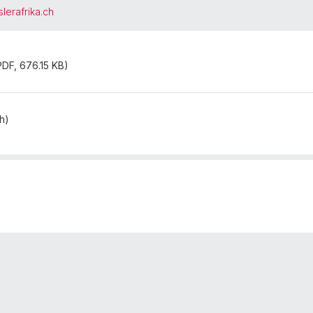
lerafrika.ch
DF, 676.15 KB)
h)