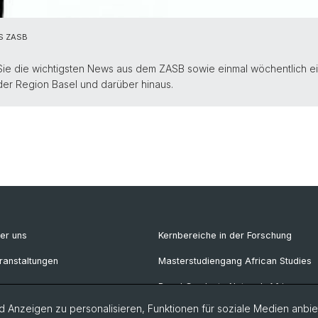
S ZASB
Sie die wichtigsten News aus dem ZASB sowie einmal wöchentlich e
 der Region Basel und darüber hinaus.
er uns
Kernbereiche in der Forschung
ranstaltungen
Masterstudiengang African Studies
ews
Basel Graduate Network African
Studies
 Anzeigen zu personalisieren, Funktionen für soziale Medien anbiet
wsletter