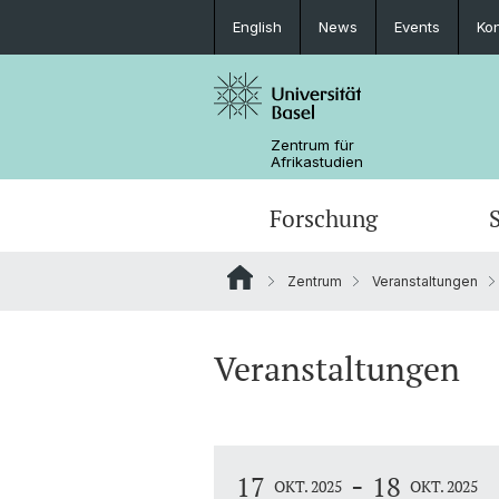
English
News
Events
Kon
Zentrum für
Afrikastudien
Forschung
Zentrum
Veranstaltungen
Forschungsbereiche
MA African Studies
Graduiertenveranstaltungen
Forschungsaufenthalt
Portrait
Ressourcen
Beratung und Unterstützung
Promotionsfach African Studies
News
Veranstaltungen
Carl Schlettwein Lectures
-
17
18
OKT. 2025
OKT. 2025