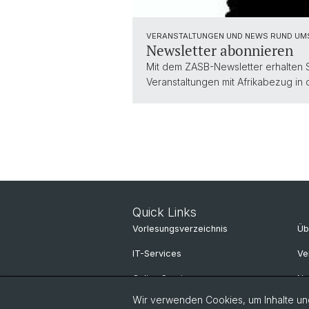
VERANSTALTUNGEN UND NEWS RUND UM
Newsletter abonnieren
Mit dem ZASB-Newsletter erhalten 
Veranstaltungen mit Afrikabezug in
Quick Links
Vorlesungsverzeichnis
Üb
IT-Services
Ve
Online Services
N
Wir verwenden Cookies, um Inhalte und
Personensuche
Ne