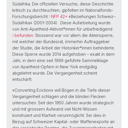
Südafrika. Die offiziellen Versuche, diese Geschichte
kritisch zu durchleuchten, gipfelten im Nationalfonds-
Forschungsbericht
NFP 42+
«Beziehungen Schweiz–
Südafrika» (2001–2004) . Diese Aufarbeitung wurde
von Anti-Apartheid-Aktivist*innen für unbefriedigend
befunden
. Stossend war vor allem die Aktensperre,
mit welcher der Bundesrat, immerhin Auftraggeber
der Studie, die Arbeit der Historiker*innen behinderte.
Diese Sperre wurde 2014 aufgehoben – exakt in dem
Jahr, in dem eine seit 1999 geführte Sammelklage
von Apartheid-Opfern in New York endgültig
abgelehnt wurde. Die Vergangenheit scheint
entschärft.
«Converting Eviction» will Bögen in die Tiefe dieser
Vergangenheit schlagen und die blinden Flecken
untersuchen. Seit den 1950 Jahren wurde strategisch
und mit grossem Aufwand viel Nicht-Wissen
konstruiert und Klarheit verunmöglicht. Sei dies in
Bezug auf Schweizer Kapital- oder Waffenexporte an
das rassistische Regime, die Zusammenarbeiten mit