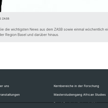
S ZASB
Sie die wichtigsten News aus dem ZASB sowie einmal wöchentlich e
 der Region Basel und darüber hinaus.
er uns
Kernbereiche in der Forschung
ranstaltungen
Masterstudiengang African Studies
ews
Basel Graduate Network African