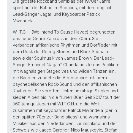
Die grösste Rockband Sambias der 1970er Jahre
spielt auf der Bühne im Sudhaus, mit dem original
Lead-Sänger Jagari und Keyboarder Patrick
Mwondela.
W.I.T.C.H. (We Intend To Cause Havoc) begründeten
das neue Genre Zamrock in den 70ern. Sie
verbanden afrikanische Rhythmen und Dorflieder mit
dem Rock der Rolling Stones und Black Sabbath
sowie der Soulmusik von James Brown. Der Lead-
Sänger Emanuel "Jagari" Chanda heizte das Publikum
mit waghalsigen Stagedives und wilden Tänzen ein,
die Band entzündete die Atmosphäre mit ihrem
psychedelischen Rock-Sound und den afrikanischen
Rhythmen. Sie veröffentlichten unzählige Singles und
sieben Alben bis in die frühen 80er. Seit 2017 tourt der
ü60-jährige Jagari mit W.I.T.C.H. um die Welt,
zusammen mit Keyboarder Patrick Mwondela (der in
den späten 70er zur Band stiess) und wahnsinns
Musiker aus den Niederlanden, Deutschland und der
Schweiz wie Jacco Gardner, Nico Mauskovic, Stefan