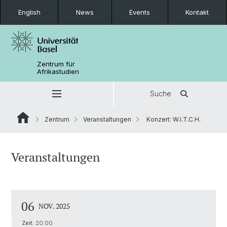
English
News
Events
Kontakt
Zentrum für
Afrikastudien
Suche
Zentrum
Veranstaltungen
Konzert: W.I.T.C.H.
Veranstaltungen
06
NOV. 2025
Zeit:
20:00