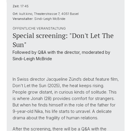
Zeit:
17:45
Ort:
kult.kino, Theaterstrasse 7, 4051 Basel
Veranstalter:
Sindi-Leigh McBride
ÖFFENTLICHE VERANSTALTUNG
Special screening: "Don't Let The
Sun"
Followed by Q&A with the director, moderated by
Sindi-Leigh McBride
In Swiss director Jacqueline Zünd’s debut feature film,
Don't Let the Sun (2025), the heat keeps rising.
People grow distant, in curious kinds of solitude. This
is where Jonah (28) provides comfort for strangers.
But when he finds himself in the role of the father for
9-year-old Nika, his life starts to unravel. A delicate
drama about the fragility of human relations.
After the screening, there will be a Q&A with the