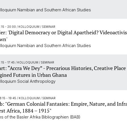
loquium Namibian and Southern African Studies
:15 - 20:00
/ KOLLOQUIUM / SEMINAR
er: 'Digital Democracy or Digital Apartheid? Videoactivis
own'
loquium Namibian and Southern African Studies
:15 - 17:45
/ KOLLOQUIUM / SEMINAR
rt: “Accra We Dey” - Precarious Histories, Creative Place
gined Futures in Urban Ghana
lloquium Social Anthropology
8:15 - 19:45
/ KOLLOQUIUM / SEMINAR
b: "German Colonial Fantasies: Empire, Nature, and Infr
st Africa, 1884 – 1915"
s of the Basler Afrika Bibliographien (BAB)