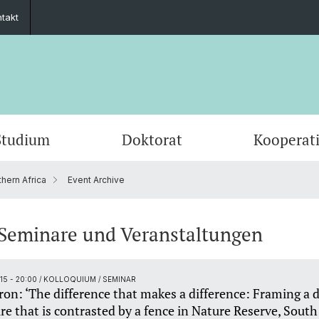
takt
Studium
Doktorat
Kooperat
hern Africa
Event Archive
Fachbereiche & Institutionen
Mobilität
Graduate Network
Studierendenaustausch
Mitglieder
Publik
Praktik
Summe
ECAS 2
Geschä
Finanzierung
Beratung und Unterstützung
In den Medien
Finanz
Verans
Seminare und Veranstaltungen
Outreach
Job-B
:15 - 20:00
/ KOLLOQUIUM / SEMINAR
on: ‘The difference that makes a difference: Framing a 
re that is contrasted by a fence in Nature Reserve, South