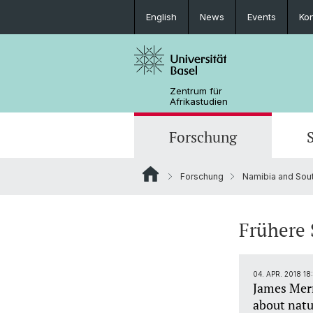
English
News
Events
Kon
Zentrum für
Afrikastudien
Forschung
Forschung
Namibia and Sout
Forschungsbereiche
MA African Studies
Graduiertenveranstaltungen
Forschungsaufenthalt
Portrait
Ressourcen
Beratung und Unterstützung
Promotionsfach African Studies
News
Frühere 
Carl Schlettwein Lectures
04. APR. 2018 18
James Merr
about natu