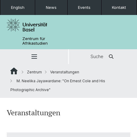
English
News
Events
Kontakt
Zentrum für
Afrikastudien
Suche
Zentrum
Veranstaltungen
M. Neelika Jayawardane: "On Ernest Cole and His
Photographic Archive"
Veranstaltungen