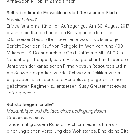
Anna-Sophie Hobi in Zambia nach.
Selbstbestimmte Entwicklung statt Ressourcen-Fluch
Vorbild Eritrea?
Eritrea ist allemal für einen Aufreger gut: Am 30. August 2017
brachte die Rundschau einen Beitrag unter dem Titel
«Schweizer Geschäfte . . .» einen etwas unvollständigen
Bericht über den Kauf von Rohgold im Wert von rund 400
Millionen US-Dollar durch die Gold-Raffinerie METALOR in
Neuenburg – Rohgold, das in Eritrea geschürft und über drei
Jahre von der kanadischen Firma Nevsun Resources Ltd in
die Schweiz exportiert wurde. Schweizer Politiker waren
eingeladen, sich über diese Handelsvorgänge «mit einem
geächteten Regime» zu entsetzen. Susy Greuter hat etwas
tiefer geschürft.
Rohstoffsegen für alle?
Mozambique und die Idee eines bedingungslosen
Grundeinkommens
Länder mit grossem Rohstoffreichtum leiden oftmals an
einer ungleichen Verteilung des Wohlstands. Eine kleine Elite