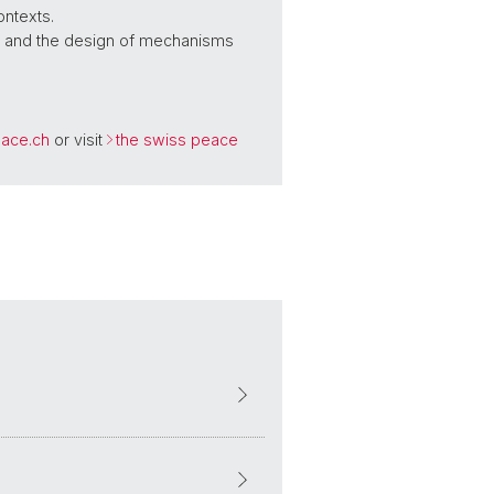
ontexts.
ses and the design of mechanisms
ace.ch
or visit
the swiss peace