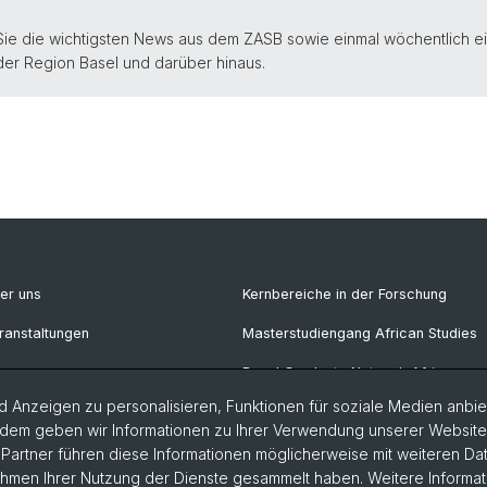
Sie die wichtigsten News aus dem ZASB sowie einmal wöchentlich e
 der Region Basel und darüber hinaus.
er uns
Kernbereiche in der Forschung
ranstaltungen
Masterstudiengang African Studies
ews
Basel Graduate Network African
Studies
 Anzeigen zu personalisieren, Funktionen für soziale Medien anbiet
wsletter
dem geben wir Informationen zu Ihrer Verwendung unserer Website a
blikationen
artner führen diese Informationen möglicherweise mit weiteren D
Rahmen Ihrer Nutzung der Dienste gesammelt haben. Weitere Informat