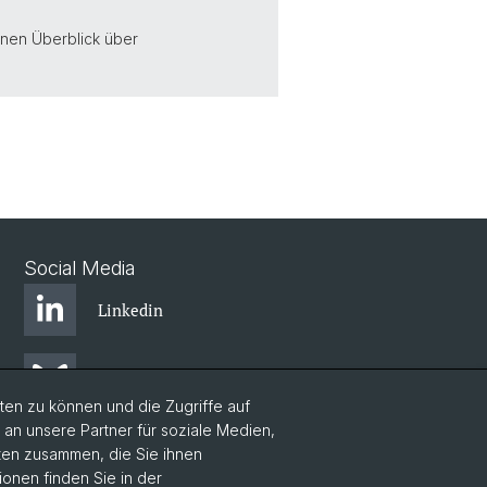
inen Überblick über
Social Media
Linkedin
Bluesky
en zu können und die Zugriffe auf
n unsere Partner für soziale Medien,
Instagram
aten zusammen, die Sie ihnen
ionen finden Sie in der