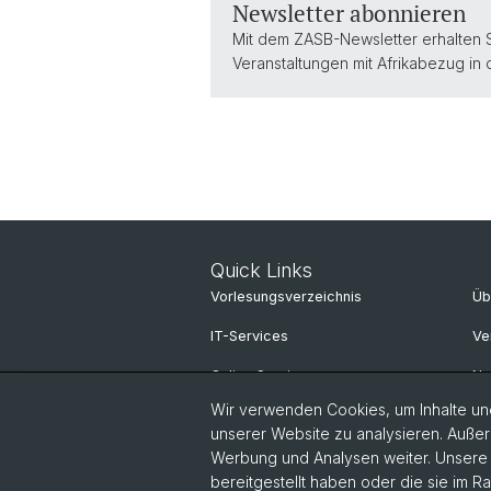
Newsletter abonnieren
Mit dem ZASB-Newsletter erhalten 
Veranstaltungen mit Afrikabezug in
Quick Links
Vorlesungsverzeichnis
Üb
IT-Services
Ve
Online Services
N
Wir verwenden Cookies, um Inhalte und
Personensuche
Ne
unserer Website zu analysieren. Außer
Pu
Werbung und Analysen weiter. Unsere P
bereitgestellt haben oder die sie im 